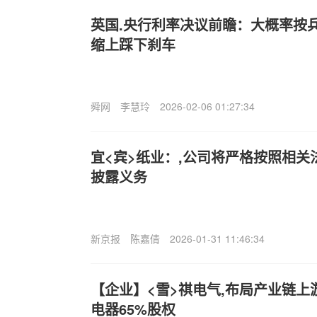
英国.央行利率决议前瞻：大概率按
缩上踩下刹车
舜网
李慧玲
2026-02-06 01:27:34
宜<宾>纸业：,公司将严格按照相
披露义务
新京报
陈嘉倩
2026-01-31 11:46:34
【企业】<雪>祺电气,布局产业链上游
电器65%股权