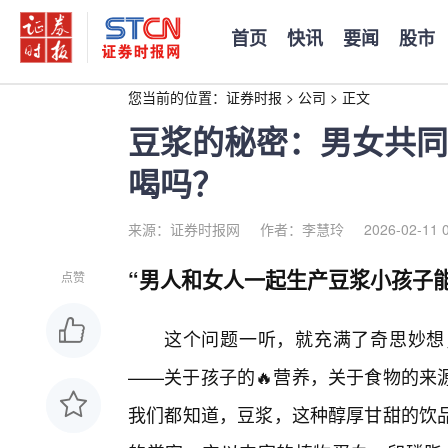
首页
快讯
要闻
股市
您当前的位置：
证券时报
>
公司
>
正文
豆浆的秘密：男女共同
喝吗？
来源：证券时报网
作者：李慧玲
2026-02-11 
“男人和女人一起生产豆浆小孩子能
点赞
这个问题一听，就充满了奇思妙想
——关于孩子的🔥营养，关于食物的来
我们都知道，豆浆，这种醇厚甘甜的饮