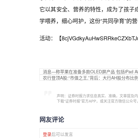
它以其安全、营养的特性，成为了孩子
学喂养，细心呵护，这份“共同孕育”的
活动：【
8cjVGdkyAuHwSRRkeCZXbTJ
消息—称苹果在准备多款OLED屏产品 包括iPad Air、
农行登顶A股:“市值之王,”背后：大行AH股分布比
声明：证券时报力求信息真实、准确，文章提及内
下载“证券时报”官方APP，或关注官方微信公众
网友评论
登录
后可以发言